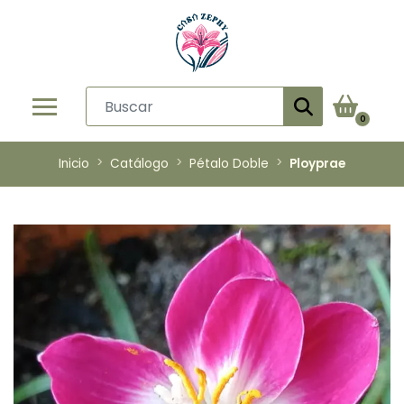
0
Inicio
Catálogo
Pétalo Doble
Ployprae