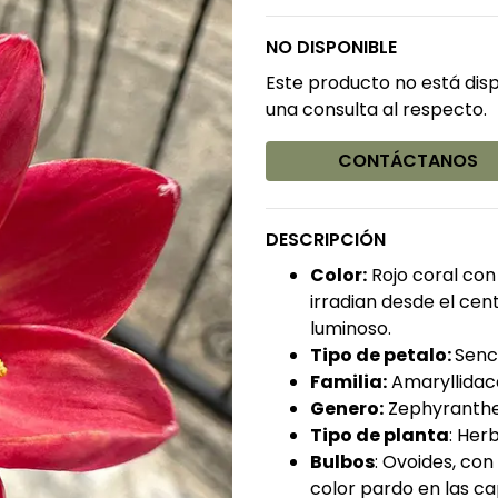
NO DISPONIBLE
Este producto no está dis
una consulta al respecto.
CONTÁCTANOS
DESCRIPCIÓN
Color:
Rojo coral con
irradian desde el cen
luminoso.
Tipo de petalo:
Senci
Familia:
Amaryllidac
Genero:
Zephyranth
Tipo de planta
: Her
Bulbos
: Ovoides, co
color pardo en las ca