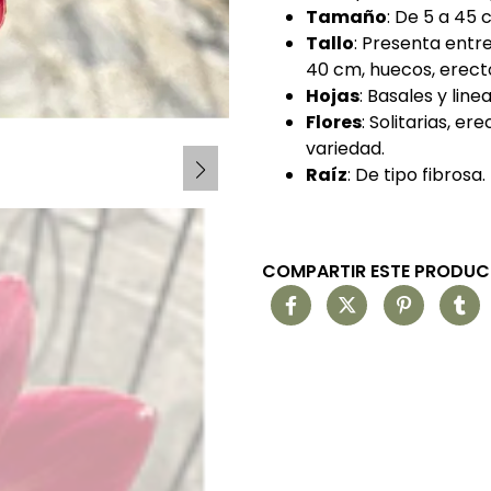
Tamaño
: De 5 a 45 
Tallo
: Presenta entre
40 cm, huecos, erecto
Hojas
: Basales y lin
Flores
: Solitarias, er
variedad.
Raíz
: De tipo fibrosa.
COMPARTIR ESTE PRODU