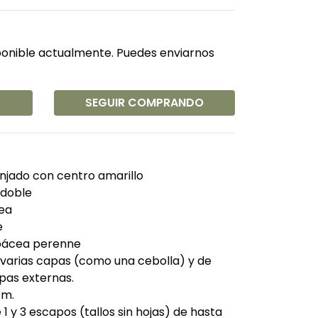
ponible actualmente. Puedes enviarnos
SEGUIR COMPRANDO
jado con centro amarillo
doble
ea
e
bácea perenne
n varias capas (como una cebolla) y de
pas externas.
cm.
 1 y 3 escapos (tallos sin hojas) de hasta