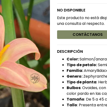
NO DISPONIBLE
Este producto no está dis
una consulta al respecto.
CONTÁCTANOS
DESCRIPCIÓN
Color:
Salmon/anaran
Tipo de petalo:
Semi
Familia:
Amaryllidac
Genero:
Zephyranth
Tipo de planta
: Her
Bulbos
: Ovoides, co
color pardo en las ca
Tamaño
: De 5 a 45 
Tallo
: Presenta entre